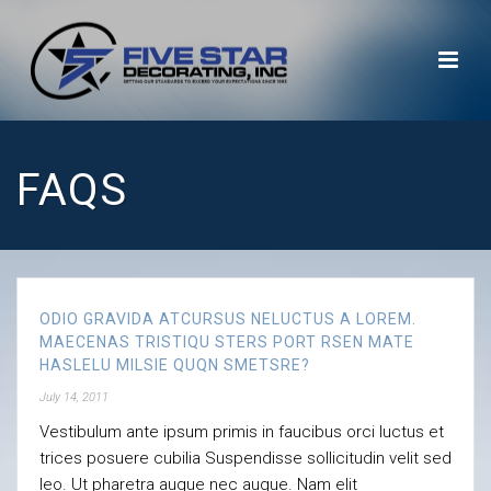
FAQS
ODIO GRAVIDA ATCURSUS NELUCTUS A LOREM.
MAECENAS TRISTIQU STERS PORT RSEN MATE
HASLELU MILSIE QUQN SMETSRE?
July 14, 2011
Vestibulum ante ipsum primis in faucibus orci luctus et
trices posuere cubilia Suspendisse sollicitudin velit sed
leo. Ut pharetra augue nec augue. Nam elit