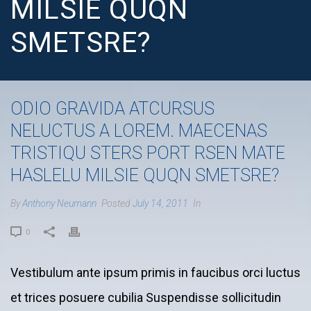
MILSIE QUQN
SMETSRE?
ODIO GRAVIDA ATCURSUS
NELUCTUS A LOREM. MAECENAS
TRISTIQU STERS PORT RSEN MATE
HASLELU MILSIE QUQN SMETSRE?
By
Anthony Neumann
Posted
July 14, 2011
In
0
Vestibulum ante ipsum primis in faucibus orci luctus
et trices posuere cubilia Suspendisse sollicitudin